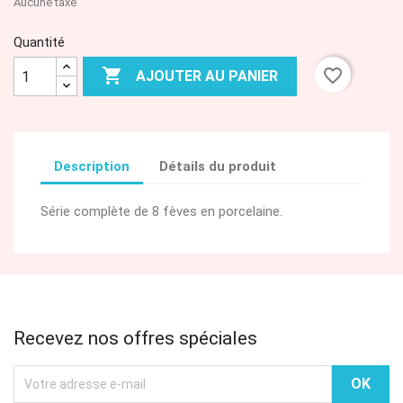
Aucune taxe
Quantité

favorite_border
AJOUTER AU PANIER
Description
Détails du produit
Série complète de 8 fèves en porcelaine.
Recevez nos offres spéciales