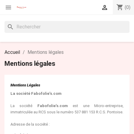
shopping_cart


(0)
search
Accueil
Mentions légales
Mentions légales
Mentions Légales
La société Fabofolie’s.com
La société
Fabofolie’s.com
est une Micro-entreprise,
immatriculée au RCS sous le numéro 537 881 153 R.C.S. Pontoise.
Adresse de la société :