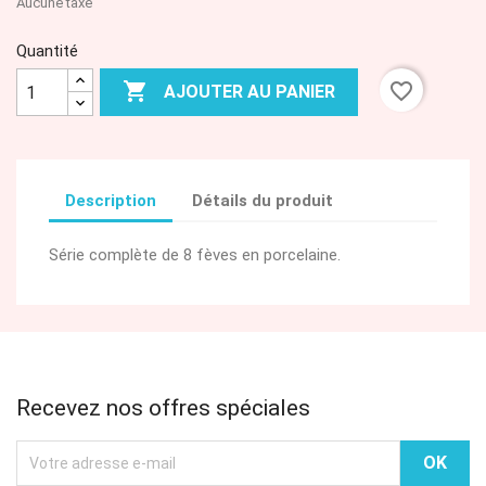
Aucune taxe
Quantité

favorite_border
AJOUTER AU PANIER
Description
Détails du produit
Série complète de 8 fèves en porcelaine.
Recevez nos offres spéciales