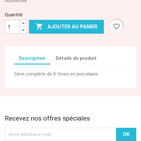
Aucune taxe
Quantité

favorite_border
AJOUTER AU PANIER
Description
Détails du produit
Série complète de 8 fèves en porcelaine.
Recevez nos offres spéciales