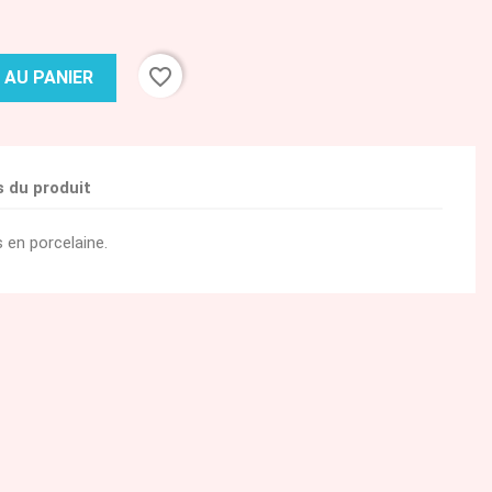
favorite_border
 AU PANIER
s du produit
 en porcelaine.