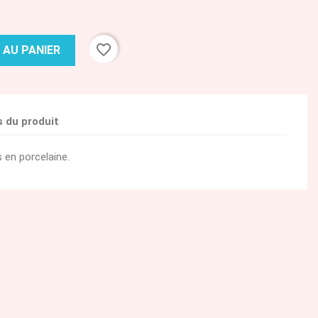
favorite_border
 AU PANIER
s du produit
 en porcelaine.