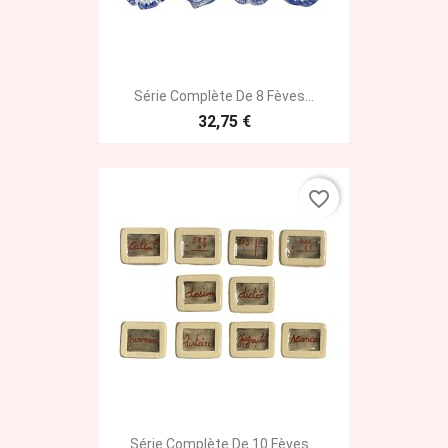
Série Complète De 8 Fèves...
32,75 €
favorite_border
Série Complète De 10 Fèves...