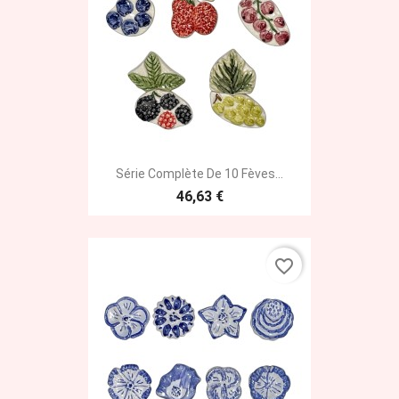
Série Complète De 10 Fèves...
46,63 €
favorite_border