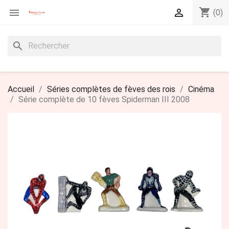
shopping_cart


(0)
search
Accueil
Séries complètes de fèves des rois
Cinéma
Série complète de 10 fèves Spiderman III 2008