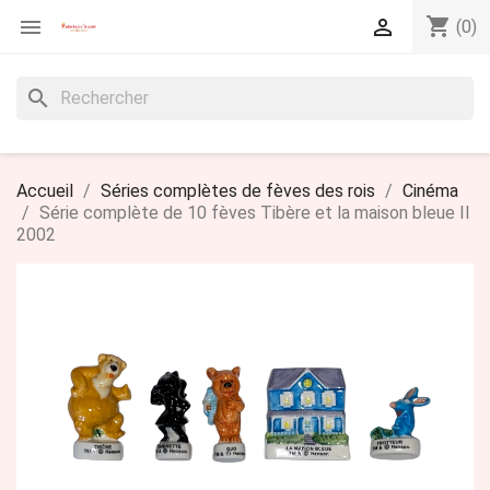
shopping_cart


(0)
search
Accueil
Séries complètes de fèves des rois
Cinéma
Série complète de 10 fèves Tibère et la maison bleue II
2002