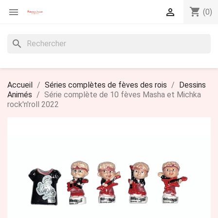
shopping_cart


(0)
search
Accueil
Séries complètes de fèves des rois
Dessins
Animés
Série complète de 10 fèves Masha et Michka
rock'n'roll 2022