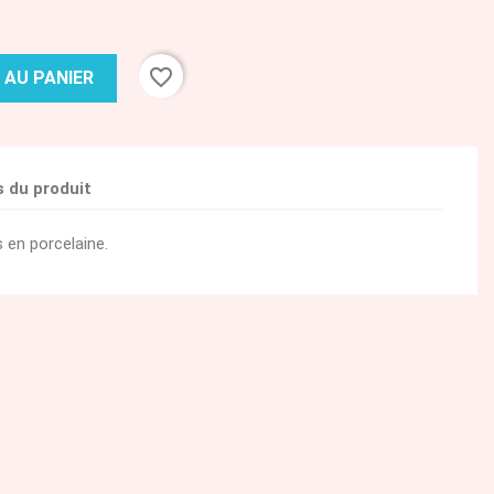
favorite_border
 AU PANIER
s du produit
 en porcelaine.