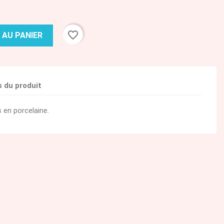
favorite_border
 AU PANIER
s du produit
 en porcelaine.