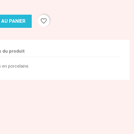
favorite_border
 AU PANIER
s du produit
 en porcelaine.