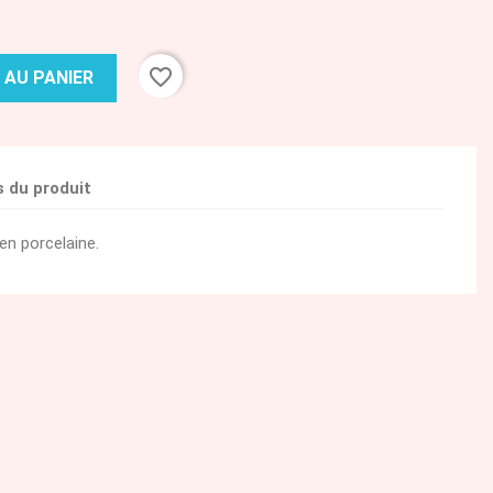
favorite_border
 AU PANIER
s du produit
en porcelaine.