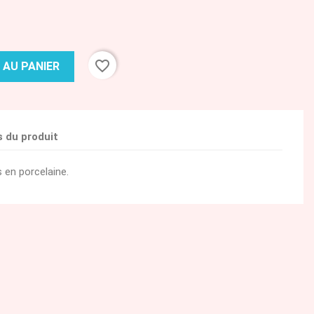
favorite_border
 AU PANIER
s du produit
 en porcelaine.