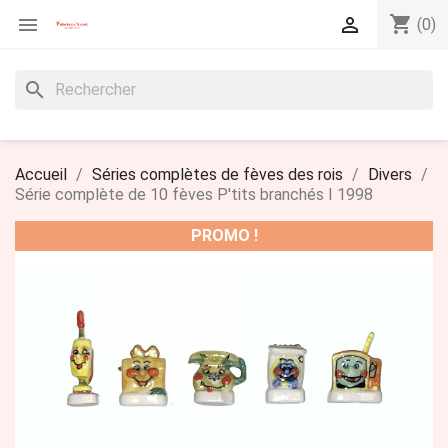
shopping_cart


(0)
search
Accueil
Séries complètes de fèves des rois
Divers
Série complète de 10 fèves P'tits branchés I 1998
PROMO !