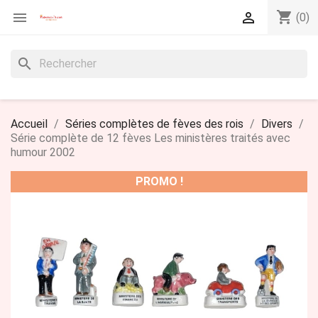
shopping_cart


(0)
search
Accueil
Séries complètes de fèves des rois
Divers
Série complète de 12 fèves Les ministères traités avec
humour 2002
PROMO !