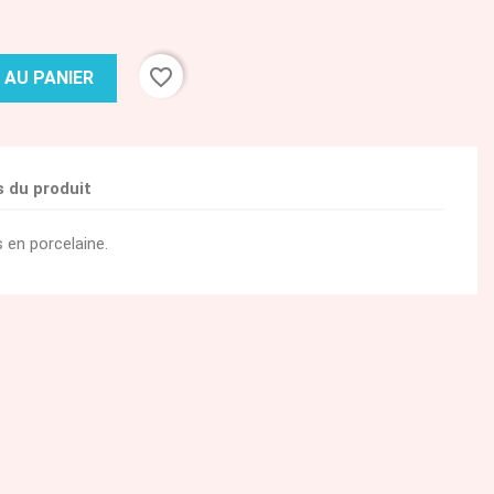
favorite_border
 AU PANIER
s du produit
 en porcelaine.