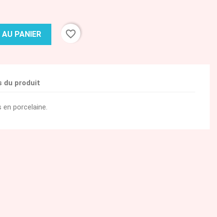
favorite_border
 AU PANIER
s du produit
 en porcelaine.