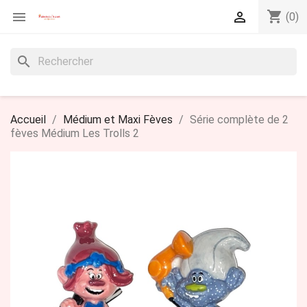
shopping_cart


(0)
search
Accueil
Médium et Maxi Fèves
Série complète de 2
fèves Médium Les Trolls 2