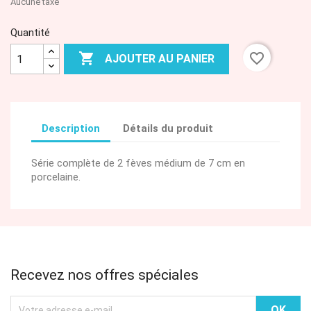
Aucune taxe
Quantité

favorite_border
AJOUTER AU PANIER
Description
Détails du produit
Série complète de 2 fèves médium de 7 cm en
porcelaine.
Recevez nos offres spéciales