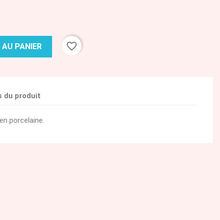
favorite_border
 AU PANIER
s du produit
en porcelaine.