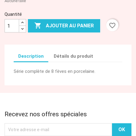
Aucune taxe
Quantité

favorite_border
AJOUTER AU PANIER
Description
Détails du produit
Série complète de 8 fèves en porcelaine.
Recevez nos offres spéciales