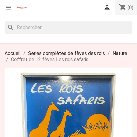
shopping_cart


(0)
search
Accueil
Séries complètes de fèves des rois
Nature
Coffret de 12 fèves Les rois safaris