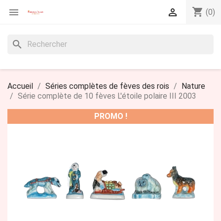
shopping_cart


(0)
search
Accueil
Séries complètes de fèves des rois
Nature
Série complète de 10 fèves L'étoile polaire III 2003
PROMO !