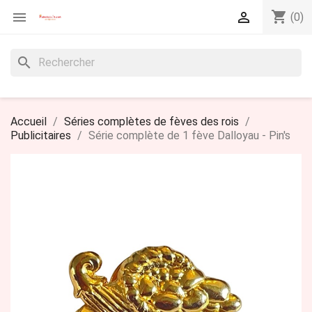
shopping_cart


(0)
search
Accueil
Séries complètes de fèves des rois
Publicitaires
Série complète de 1 fève Dalloyau - Pin's