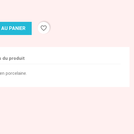
favorite_border
 AU PANIER
s du produit
en porcelaine.