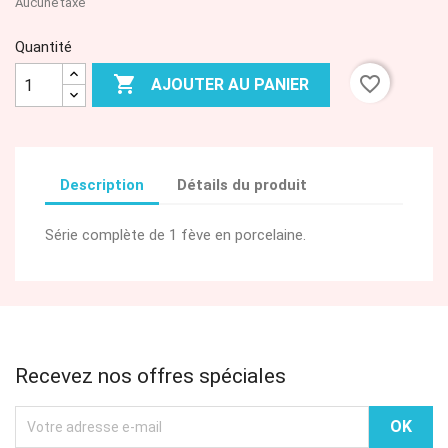
Aucune taxe
Quantité

favorite_border
AJOUTER AU PANIER
Description
Détails du produit
Série complète de 1 fève en porcelaine.
Recevez nos offres spéciales