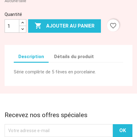
Aucune taxe
Quantité

favorite_border
AJOUTER AU PANIER
Description
Détails du produit
Série complète de 5 fèves en porcelaine.
Recevez nos offres spéciales