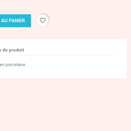
favorite_border
 AU PANIER
s du produit
en porcelaine.