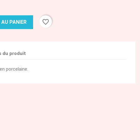
favorite_border
 AU PANIER
s du produit
en porcelaine.