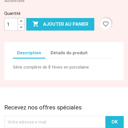
Aucune taxe
Quantité

favorite_border
AJOUTER AU PANIER
Description
Détails du produit
Série complète de 8 fèves en porcelaine.
Recevez nos offres spéciales