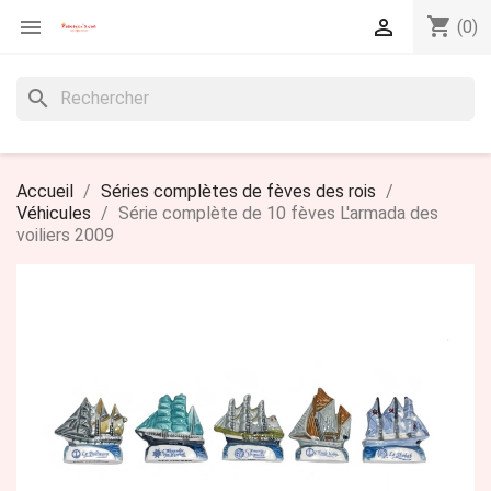
shopping_cart


(0)
search
Accueil
Séries complètes de fèves des rois
Véhicules
Série complète de 10 fèves L'armada des
voiliers 2009